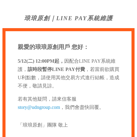
琅琅原創｜LINE PAY系統維護
親愛的琅琅原創用戶 您好：
5/12(二) 12:00PM起，
因配合LINE PAY系統維
護，
該時段暫停LINE PAY付費
，若當前欲購買
U利點數，請使用其他交易方式進行結帳，造成
不便，敬請見諒。
若有其他疑問，請來信客服
story@udngroup.com
，我們會盡快回覆。
「琅琅原創」團隊 敬上